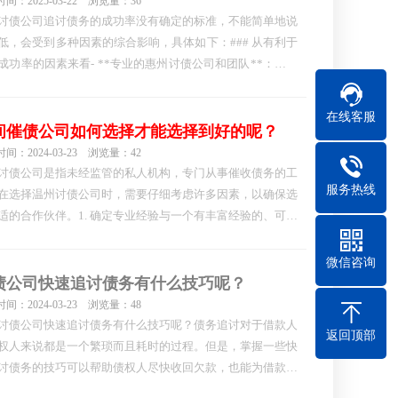
间：2025-03-22 浏览量：36
讨债公司追讨债务的成功率没有确定的标准，不能简单地说
低，会受到多种因素的综合影响，具体如下：### 从有利于
成功率的因素来看- **专业的惠州讨债公司和团队**：专业
州讨债公司拥有丰富的行业经验，熟悉各种追债技巧和法律
，能够根据不同的债务情况制定合理的追讨方案。如一些大
在线客服
正规惠州讨债公司，有专业的调查团队，可以利用各种…
间催债公司如何选择才能选择到好的呢？
间：2024-03-23 浏览量：42
讨债公司是指未经监管的私人机构，专门从事催收债务的工
服务热线
在选择温州讨债公司时，需要仔细考虑许多因素，以确保选
适的合作伙伴。1. 确定专业经验与一个有丰富经验的、可靠
州讨债公司合作，将大大增加追债成功的机会。因此，债权
该选择那些在催收债务方面拥有多年经验并且有良好声誉的
微信咨询
讨债公司。
债公司快速追讨债务有什么技巧呢？
间：2024-03-23 浏览量：48
讨债公司快速追讨债务有什么技巧呢？债务追讨对于借款人
返回顶部
权人来说都是一个繁琐而且耗时的过程。但是，掌握一些快
讨债务的技巧可以帮助债权人尽快收回欠款，也能为借款人
更好的解决方案。一、建立良好的债务管理制度- 建立一个