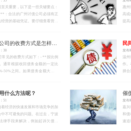
：35
发布时
司至关重要，以下是一些关键要点：
惠州
照**：合法的广州讨债公司必须有正
高或
法经营的基础凭证。要仔细查看营业
提高
包含债务催收等相关业务。- **行
的惠
要求广州讨债公司具备特定的行业资
程序
方，广州讨债公司需要获得相关部…
型的
债务追讨成功后讨债公司的收费方式是怎样的？
民
：38
发布时
常见的收费方式如下：- **按比例
温州
式。通常根据收回债务金额的一定比
作。
%-50%之间。如果债务金额大、逾
择合
费比例会相对较高；若债务容易追
的温
愿和能力，比例则可能较低。比如成
人应
20%，则收费2万元。- **阶段收
温州
用什么方法呢？
催
：51
发布时
随着经济的快速发展和市场竞争的加
嘉兴
会中不可避免的问题。在过去，宁波
和债
法律手段来解决，例如起诉欠债人
速追
经更加多元化和灵活，债权人可以根
提供