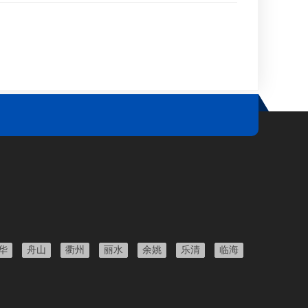
的债务管理制度，包括明确的借款合同、付款日期以及相关
。这样的制度有助于借款人和债权人保持沟通，并确保…
华
舟山
衢州
丽水
余姚
乐清
临海