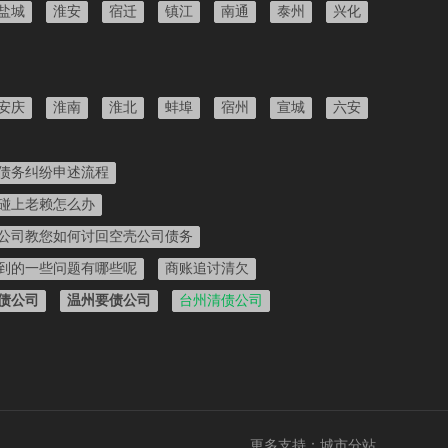
盐城
淮安
宿迁
镇江
南通
泰州
兴化
安庆
淮南
淮北
蚌埠
宿州
宣城
六安
债务纠纷申述流程
碰上老赖怎么办
公司教您如何讨回空壳公司债务
到的一些问题有哪些呢
商账追讨清欠
债公司
温州要债公司
台州清债公司
更多支持：
城市分站