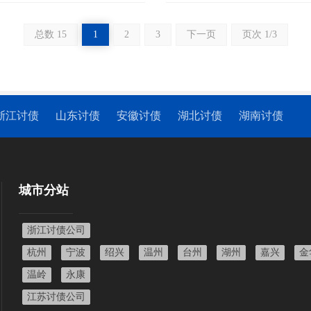
。本文将介绍一些现在常用的追债方
有效
函的发出律师信函是一种常见的追…
条款
总数 15
1
2
3
下一页
页次 1/3
浙江讨债
山东讨债
安徽讨债
湖北讨债
湖南讨债
城市分站
浙江讨债公司
杭州
宁波
绍兴
温州
台州
湖州
嘉兴
金
温岭
永康
江苏讨债公司