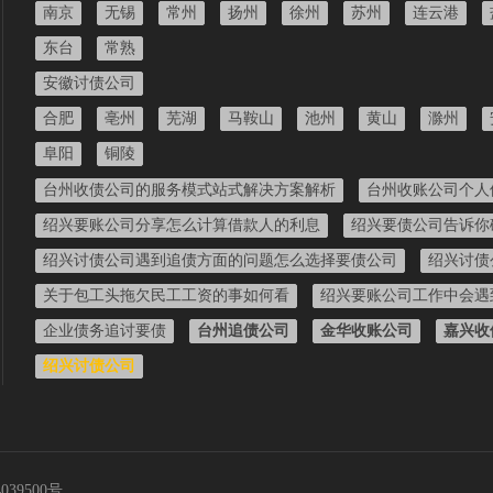
南京
无锡
常州
扬州
徐州
苏州
连云港
东台
常熟
安徽讨债公司
合肥
亳州
芜湖
马鞍山
池州
黄山
滁州
阜阳
铜陵
台州收债公司的服务模式站式解决方案解析
台州收账公司个人
绍兴要账公司分享怎么计算借款人的利息
绍兴要债公司告诉你
绍兴讨债公司遇到追债方面的问题怎么选择要债公司
绍兴讨债
关于包工头拖欠民工工资的事如何看
绍兴要账公司工作中会遇
企业债务追讨要债
台州追债公司
金华收账公司
嘉兴收
绍兴讨债公司
039500号