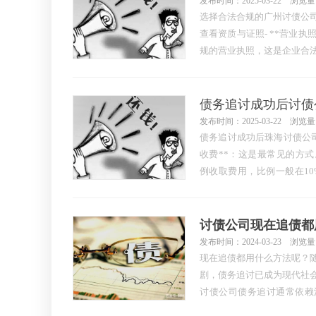
发布时间：2025-03-22 浏览量
选择合法合规的广州讨债公
查看资质与证照- **营业执
规的营业执照，这是企业合
执照上的经营范围，确认是否
业资质**：部分地区可能
质或许可证，例如在一些地
发布时间：2025-03-22 浏览量
债务追讨成功后珠海讨债公司
收费**：这是最常见的方
例收取费用，比例一般在10
期时间长、追收难度大，收
讨，如债务人有明确还款意
功追讨10万元债务，若比例为
讨债公司现在追债都
费**…
发布时间：2024-03-23 浏览量
现在追债都用什么方法呢？
剧，债务追讨已成为现代社
讨债公司债务追讨通常依赖
等。然而，现在追债方法已