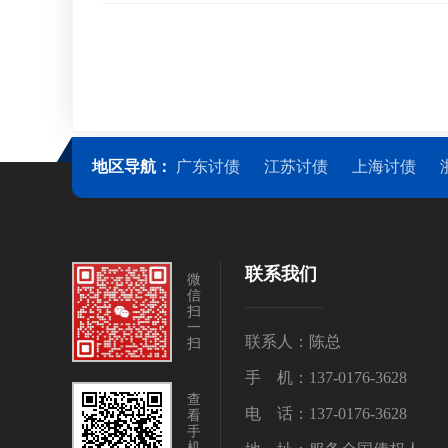
据具体情况采取不同的策略
法以及其特点。一、律师信
地区导航：
广东讨债
江苏讨债
上海讨债
联系我们
微
信
扫
一
联系人：陈总
扫
手 机：137-0176-3628
查
电 话：137-0176-3628
看
手
机