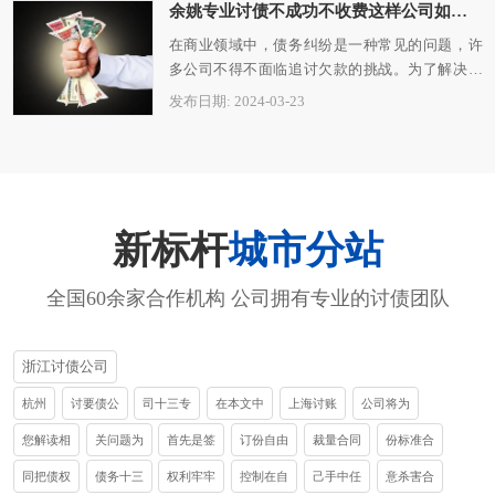
余姚专业讨债不成功不收费这样公司如何选择？
在商业领域中，债务纠纷是一种常见的问题，许
多公司不得不面临追讨欠款的挑战。为了解决这
个问题，许多公司开始寻找专业的台州讨债…
发布日期: 2024-03-23
新标杆
城市分站
全国60余家合作机构 公司拥有专业的讨债团队
浙江讨债公司
杭州
讨要债公
司十三专
在本文中
上海讨账
公司将为
您解读相
关问题为
首先是签
订份自由
裁量合同
份标准合
同把债权
债务十三
权利牢牢
控制在自
己手中任
意杀害合