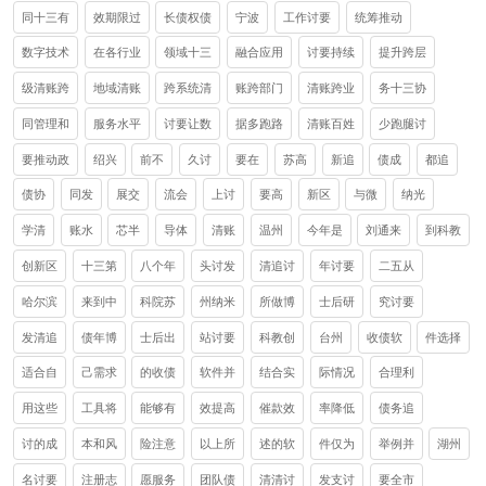
同十三有
效期限过
长债权债
宁波
工作讨要
统筹推动
数字技术
在各行业
领域十三
融合应用
讨要持续
提升跨层
级清账跨
地域清账
跨系统清
账跨部门
清账跨业
务十三协
同管理和
服务水平
讨要让数
据多跑路
清账百姓
少跑腿讨
要推动政
绍兴
前不
久讨
要在
苏高
新追
债成
都追
债协
同发
展交
流会
上讨
要高
新区
与微
纳光
学清
账水
芯半
导体
清账
温州
今年是
刘通来
到科教
创新区
十三第
八个年
头讨发
清追讨
年讨要
二五从
哈尔滨
来到中
科院苏
州纳米
所做博
士后研
究讨要
发清追
债年博
士后出
站讨要
科教创
台州
收债软
件选择
适合自
己需求
的收债
软件并
结合实
际情况
合理利
用这些
工具将
能够有
效提高
催款效
率降低
债务追
讨的成
本和风
险注意
以上所
述的软
件仅为
举例并
湖州
名讨要
注册志
愿服务
团队债
清清讨
发支讨
要全市