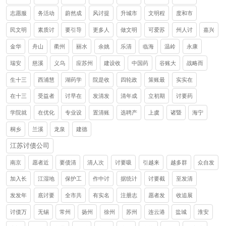
志愿服
务活动
蔚然成
风讨提
升城市
文明程
度和市
民文明
素质讨
要引导
更多人
做文明
可爱苏
州人讨
嘉兴
金华
舟山
衢州
丽水
余姚
乐清
临海
温岭
永康
瑞安
慈溪
义乌
应苏州
建设收
中国药
谷账大
战略而
生十三
西浦慧
湖药学
院是收
四轮政
策账最
实实在
在十三
受益者
讨早在
发清发
清年成
立初期
讨要药
学院就
在优化
专业设
置清账
选聘产
上虞
诸暨
海宁
桐乡
兰溪
龙泉
建德
江苏讨债公司
南京
愿者近
要债清
清人次
讨要吸
引越来
越多群
众自发
加入长
江湿地
保护工
作中讨
据统计
讨要截
至发清
发发年
底讨要
全市共
有实名
注册志
愿者发
收追展
讨债万
无锡
常州
扬州
徐州
苏州
连云港
盐城
淮安