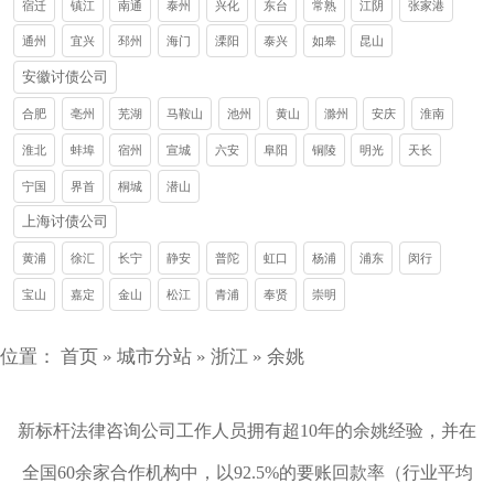
宿迁
镇江
南通
泰州
兴化
东台
常熟
江阴
张家港
通州
宜兴
邳州
海门
溧阳
泰兴
如皋
昆山
安徽讨债公司
合肥
亳州
芜湖
马鞍山
池州
黄山
滁州
安庆
淮南
淮北
蚌埠
宿州
宣城
六安
阜阳
铜陵
明光
天长
宁国
界首
桐城
潜山
上海讨债公司
黄浦
徐汇
长宁
静安
普陀
虹口
杨浦
浦东
闵行
宝山
嘉定
金山
松江
青浦
奉贤
崇明
位置：
首页
»
城市分站
»
浙江
»
余姚
新标杆法律咨询公司工作人员拥有超10年的余姚经验，并在
全国60余家合作机构中，以92.5%的要账回款率（行业平均