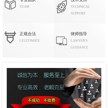
TEAM
TECHNICAL
SUPPORT
正规合法
律师指导
LEGITIMATE
LAWYER'S
GUIDANCE